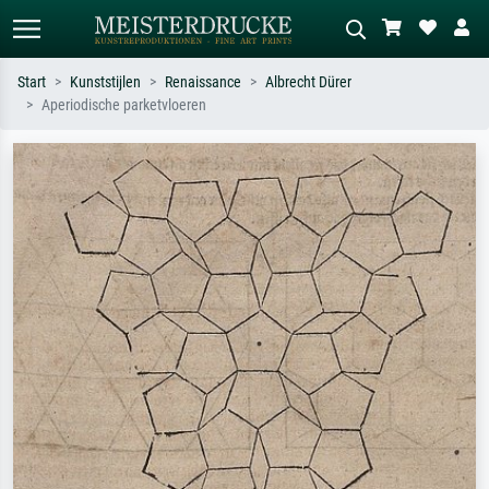
Start
Kunststijlen
Renaissance
Albrecht Dürer
Aperiodische parketvloeren
Standaard zoeken
AI-beeldzoeker
Zoek op kunstenaar, titel of stijl – bijv.
Beschrijf de scène – bijv. groene
Monet, Sterrennacht, impressionisme,
weide, abstract met veel rood, donker
Hokusai-golf, naakt.
olieverfschilderij, staand naakt naast
een boom.