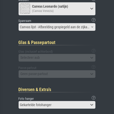
Canvas Leonardo (satijn)
(Canvas Venezia)
Spanraam
Canvas lijst - Afbeelding gespiegeld aan de zijkant
Glas & Passepartout
Glas (inclusief achterbord)
Selecteer aub
Passe-partout
Geen passe-partout
Diversen & Extra's
Foto hanger
Gekartelde fotohanger