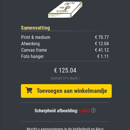
Samenvatting
Print & medium
€ 70.77
Afwerking
€ 12.04
Canvas frame
€ 41.12
Foto hanger
€ 1.11
€ 125.04
(Enthält 21% MwSt.)
Toevoegen aan winkelmandje
Scherpheid afbeelding:
LAAG
Mocht u aanpassingen in de helderheid en kleur